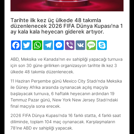
Tarihte ilk kez üç ülkede 48 takımla
düzenlenecek 2026 FIFA Dünya Kupası'na 1
ay kala kala heyecan giderek artıyor.
Facebook
Twitter
WhatsApp
Telegram
Messenger
Viber
VK
Message
Skype
ABD, Meksika ve Kanada'nın ev sahipliği yapacağı turnuva
için son 30 güne girilirken organizasyon tarihte ilk kez 3
ülkede 48 takımla düzenlenecek.
11 Haziran Perşembe günü Mexico City Stadı'nda Meksika
ile Güney Afrika arasında oynanacak açılış maçıyla
başlayacak turnuva, 6 haftalık heyecanın ardından 19
Temmuz Pazar günü, New York New Jersey Stadı'ndaki
final maçıyla sona erecek.
2026 FIFA Dünya Kupası'nda 16 farklı statta, 4 farklı saat
diliminde, toplam 104 maç oynanacak. Karşılaşmaların
78'ine ABD ev sahipliği yapacak.