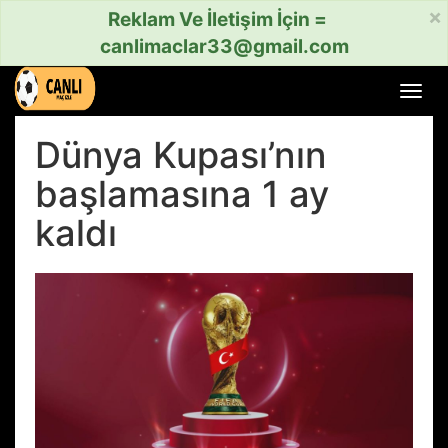
×
Reklam Ve İletişim İçin =
canlimaclar33@gmail.com
Menü
aç
veya
Dünya Kupası’nın
kapat
başlamasına 1 ay
kaldı