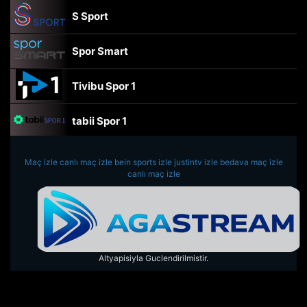
S Sport
Spor Smart
Tivibu Spor 1
tabii Spor 1
TRT Spor
Maç izle
canlı maç izle
bein sports izle
justintv izle
bedava maç izle
canlı maç izle
beIN Sports Haber
tabii Spor
Altyapisiyla Guclendirilmistir.
A Spor
Tivibu Spor