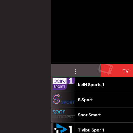
📺
⋮
TV
beIN Sports 1
S Sport
Spor Smart
Tivibu Spor 1