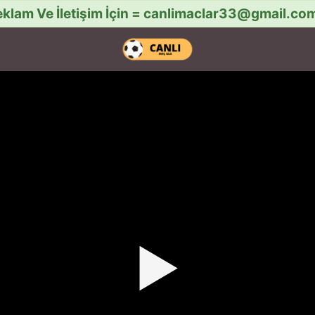
klam Ve İletişim İçin =
canlimaclar33@gmail.co
▶