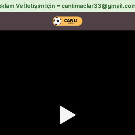
klam Ve İletişim İçin =
canlimaclar33@gmail.co
▶