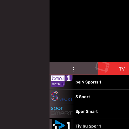
📺
⋮
TV
beIN Sports 1
S Sport
Spor Smart
Tivibu Spor 1