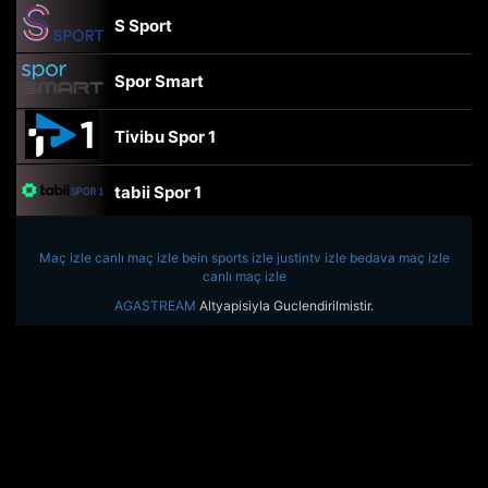
S Sport
Spor Smart
Tivibu Spor 1
tabii Spor 1
TRT Spor
Maç izle
canlı maç izle
bein sports izle
justintv izle
bedava maç izle
canlı maç izle
beIN Sports Haber
AGASTREAM
Altyapisiyla Guclendirilmistir.
tabii Spor
A Spor
Tivibu Spor