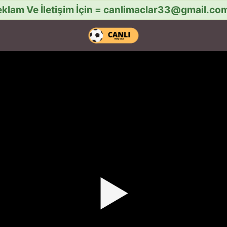
klam Ve İletişim İçin =
canlimaclar33@gmail.co
▶