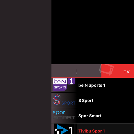
📺
⋮
TV
beIN Sports 1
S Sport
Spor Smart
Tivibu Spor 1