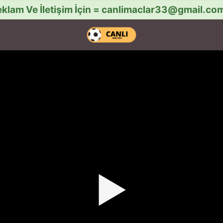
klam Ve İletişim İçin =
canlimaclar33@gmail.co
▶