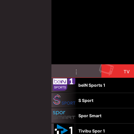
📺
⋮
TV
beIN Sports 1
S Sport
Spor Smart
Tivibu Spor 1