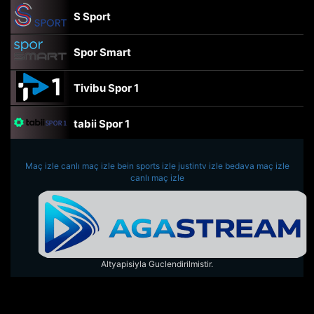
S Sport
Spor Smart
Tivibu Spor 1
tabii Spor 1
TRT Spor
Maç izle
canlı maç izle
bein sports izle
justintv izle
bedava maç izle
canlı maç izle
beIN Sports Haber
tabii Spor
Altyapisiyla Guclendirilmistir.
A Spor
Tivibu Spor