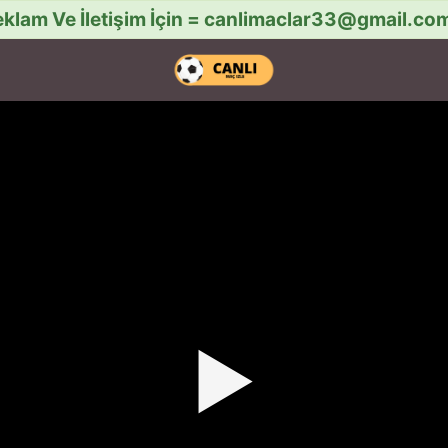
klam Ve İletişim İçin =
canlimaclar33@gmail.co
▶