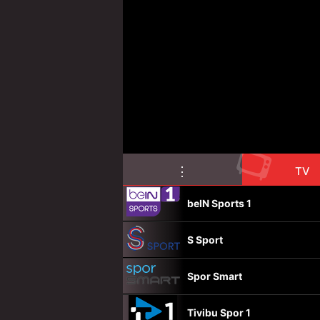
📺
⋮
TV
beIN Sports 1
S Sport
Spor Smart
Tivibu Spor 1