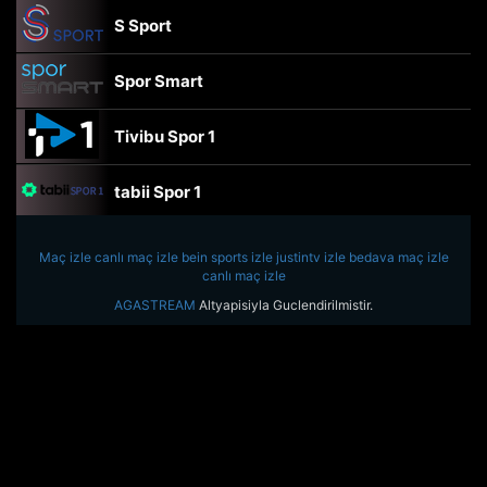
S Sport
Spor Smart
Tivibu Spor 1
tabii Spor 1
TRT Spor
Maç izle
canlı maç izle
bein sports izle
justintv izle
bedava maç izle
canlı maç izle
beIN Sports Haber
AGASTREAM
Altyapisiyla Guclendirilmistir.
tabii Spor
A Spor
Tivibu Spor