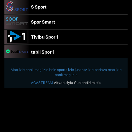
S Sport
Spor Smart
Tivibu Spor 1
tabii Spor 1
TRT Spor
Maç izle
canlı maç izle
bein sports izle
justintv izle
bedava maç izle
canlı maç izle
beIN Sports Haber
AGASTREAM
Altyapisiyla Guclendirilmistir.
tabii Spor
A Spor
Tivibu Spor